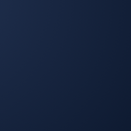
2025年8月 (164)
2025年7月 (184)
2025年6月 (157)
2025年5月 (32)