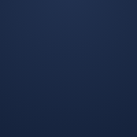
列兹曼吮指帅气滑跪 波巴送点露无辜 北京时间6月26日晚2
6年法国欧洲杯1/8决赛在里昂的热尔兰球场迎来一场焦点之战，A组头名法
第三名爱尔兰队。上半场...
2025-09-01 15:30:15
阅读：377
下载-包含广东男篮拿下必胜，实力见证的词条
价格，无疑将吸引更多的篮球爱好者和铁杆粉丝前来观战这部分人群对篮
广东男篮的忠实支持，成为支撑高票价的重要因素对于这些球迷而言，能
证广东男篮的精彩表现，即便门票价格不...
2025-09-01 11:25:36
阅读：427
官网-亚洲篮球联赛球员在跨国比赛中夺冠
结这支中国男篮在攻防两端都展现出了整体性和团结性，球员们为了共同
力奋斗斗志昂扬球员们在比赛中表现出了高昂的斗志和强烈的求胜欲，这