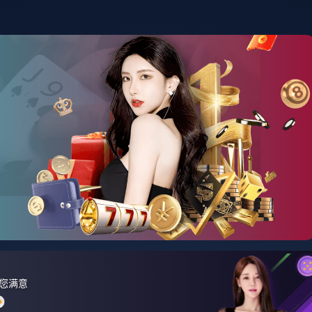
热点
战术解读
深度策划
-发挥到极致的球员表现，引领球队的赛场震撼
0年代开始，NBA就有了圣诞大战的传统。每年这一天，联盟都会
具看点的较量，来吸引球迷的眼球。在有了电视直播之后，圣诞大战的影
，联盟在比赛的安排上也更加煞费苦...
2025-09-02 07:50:51
阅读：364
APP下载-沃尔夫斯堡遭遇惨败，战术调整成焦点
严格的骑兵部队——蒙古骑兵 蒙古骑兵是中世纪一支训练有素、
战术灵活、智勇兼备、令人生畏的旋风部队，建立了世界上规模空前的宏
体格强壮，能适应战斗的需要；他们能在...
2025-09-02 03:45:02
阅读：378