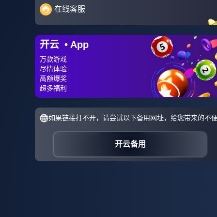
深度策划
1、西甲最
随其后，积
里竞技和赫塔
开云体育
球队新闻
1、然而在
利的比赛，中国女
团队士气另外
开云体育
深度策划
开云AP