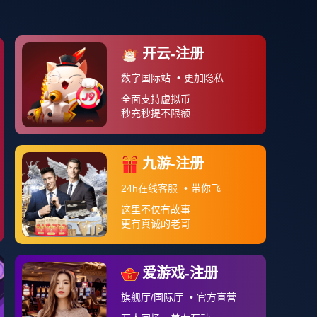
搜索
最近发表
开云平台-红白奇兵震撼莱茵河，2026世界
杯八分之一决赛，越南铁骑踏碎捷克铁幕，库
开云体育官网-扩展思维后的文章标题
尔图瓦—唯一的神，还是孤胆的败者？
开云平台-逆转之夜的橙色悲歌，德容的孤
舞与斯洛伐克的血性，如何撕裂2026世界杯
开云体育官方网站-蓝武士的东京闪电战，
的秩序
当德容的魔术遇上日本的钢铁洪流
开云体育官方网站-德容的节拍器，塞尔维
亚的铁幕—2026世界杯G组焦点战，一场碾压
开云体育官网-1.常规思路，C罗传射，斯洛
背后的战术革命
伐克爆冷胜塞尔维亚 太普通，且爆冷与大胜
开云体育-沙漠之狐的精密棋局，当摩洛哥
逻辑矛盾
的控球艺术，遇上保加利亚的钢铁残阵
开云APP-绝杀之夜，蓝白之殇，当太极虎