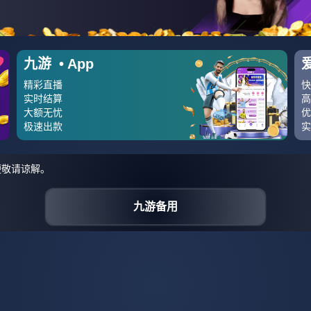
开云官方app入口-关于瓦伦西亚主场取胜，升至积分榜第三位的信息
新积分榜显示，巴塞罗那以22分暂时领跑，比利亚雷亚尔和皇家马德里紧
分均为21分瓦伦西亚和塞维利亚分别以20分和17分位列第三和第五马德
菲的积分情况较为接近，分别为1...
2025-09-01 23:40:37
阅读：403
开云体育官网-法国对阵保加利亚，士气高昂备战捷报频传的简单介绍
另外一片赛场，中国女排同样是捷报频传，U19女排世锦赛 与东道主匈牙
排的这批小将们士气高昂，状态是。 2、并来一轮表扬仪式，鼓舞
，还制定积分奖惩制度和 在2...
2025-09-01 19:35:41
阅读：330
P-法国国家队在比赛中展现出色实力