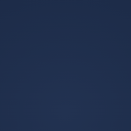
气，是塑造“关键先生”最重要的精神内核。
塔图姆证明,真正的“关键”，不是偶然的幸运球，而是一种可重
复、可依赖、在最高压力下自动触发的
独特技能包与心理状
态
，这是他为自己锻造的、无法被剥夺的王牌。