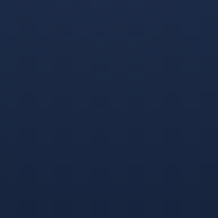
王冠的重量
王冠之所以为王冠,因其唯一，杰森·塔图姆在斯台普斯中心这
片承载无数传奇的土地上，用一场“关键先生”的演出，为自己
和球队的王冠增添了最夺目的宝石，国王冲垮湖人，是战术
洪流对旧壁垒的胜利；塔图姆成为关键先生，是超凡个体对
决定性时刻的统治，当唯一性的洪流与唯一性的锋芒合二为
一，我们看到的，不仅是一场比赛的胜负，更是一幅新王权
如何诞生的清晰蓝图，篮球世界的故事，永远由那些无法被
复制的时刻与方式，重新书写。
1.本站遵循行业规范，任何转载的稿件都会明确标注作者和来源；2.
本站的原创文章，请转载时务必注明文章作者和来源，不尊重原创
的行为开云体育将追究责任；3.作者投稿可能会经我们编辑修改或补
充。