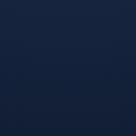
相关文章
开云体育入口-绝杀之光，当斯洛
开云体育平台APP-当唯一遇上唯
伐克的坚韧刺穿巴西的星辰，阿诺
一—佩德里与一场注定载入史册的
德用一秒钟定义永恒
H组史诗
开云体育在线-王者之师拒绝冷
开云APP-构思（扩展思维）
门，比利时红魔风暴碾碎东欧铁
骑，阿方索·戴维斯用速度定义唯
一真理