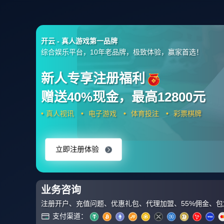
首页
球队新闻
正文
首页
球队新闻
体坛
开云体育app-国际赛场上出
开云体育
阅读：424
2025-08-12 02:01:05
评论
不忘初心，追求更高目标，也希望年轻选手能
9月26日，第十三届全运会浙江体育代表团总
2017年8月27日至9月8日，天津第十三届全
搏、奋力角逐，最终以53金34银38铜的累累战
在总结表彰大会现场，孙杨、谢震业、徐嘉余、
运会冠军，更是世锦赛、奥运会等国际大赛的奖牌