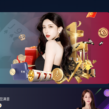
热点
战术解读
深度策划
现新贵，携手挑战传统豪强
：0
把优秀品质传承下去。
结表彰大会举行，孙杨、傅园慧等运动员参加了总结表彰大会。
国运动会上，我省体育代表团的健儿们经过历时13天的顽强拼
果，开创了全运会赛场上浙江体育的最佳成绩。
石智勇、傅园慧等一批优秀运动员坐成一排，他们不仅是全
得主，代表着浙江体育乃至中国体育的实力。