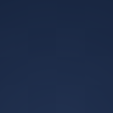
备战周期已经开始。游泳运动员孙杨说，不忘初心，追求更
，也是希望能承担起这个责任。因为现在后面年轻的选手越来
从我们这批运动员，像我包括傅园慧、徐嘉余等等一些优秀运
。
。