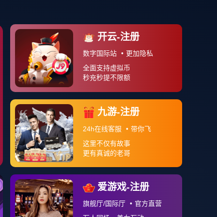
搜索
排行榜
热门文章
最多评论
随机文章
开云体育官网-英格兰名将集体亮相，赛场上掀起热潮的简单介绍
开云体育中国-南美球队联手努力，赢取荣誉报国
开云体育官方网站-威尔士队勇冠小组，前进可期的简单介绍
开云体育登录-高效进攻打破僵局，助球队取得胜利
开云体育下载-关于布莱顿主场负于西汉姆联，遭遇三连败的信息
开云体育在线-中国女足勇夺世界杯前四，实力惊艳
开云官网-德国队实现逆袭，晋级下一轮的简单介绍
开云体育APP下载-澳大利亚国脚因伤缺阵，球队备战受挫的简单介绍