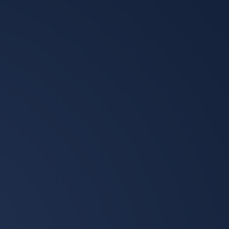
义奇迹
马尔罕的蓝旗飘过伯纳乌的黄昏
标签列表
关注我们
扫一扫关注我们，了解最新精彩内容