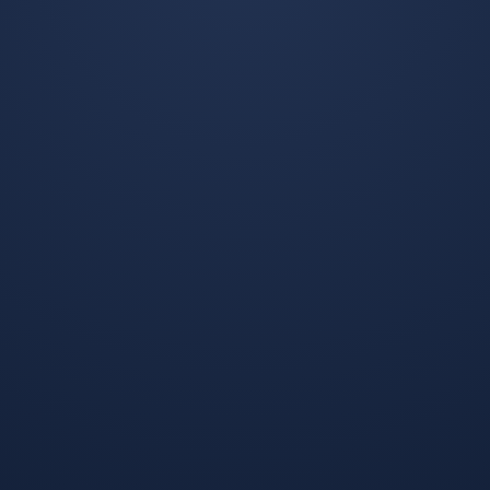
（思维
开云体育登录-哈拉雷之夜，当
开云体育下载-莱茵河畔的战术
齐耶赫的左脚成为国境线—20
革命，当罗马尼亚的铁蹄踏碎
26世界杯非洲区预选赛焦点
非洲雄狮的骄傲，加维用临场
战，尼日利亚2，1险胜加纳全
智慧点亮2026世界杯最冷一夜
记录
亚雷斯
开云体育下载-当桑巴遇见钢铁
开云APP-冰与火之歌，202
利坚风
—2026世界杯G组日记，格列
6，当维京战吼再次撕裂非洲
兹曼用一脚魔幻现实主义引爆
雄狮的黄昏
巴西