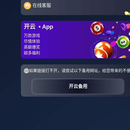
乒乓球晋级四强的名单为中国队日本队德国队和韩
锦标赛中表现出色，成功晋级四强他们的选手技术
旋转见长的打法，在比赛中给观众留下了深刻印象