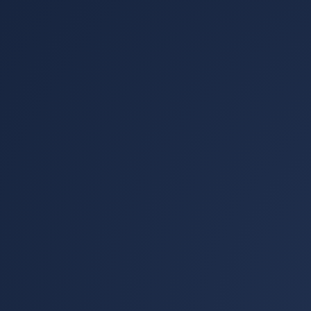
5、马龙参加了北京大满贯比赛在北京时间2024
为国乒的一员，亮相男单赛场他的对手是英格兰名
净利落地战胜了对手，比分分别是115118117
6、如今，该英格兰男士们上场了美国队 平民球队
貌进军卡塔尔，许多球员都是首次征战世界杯，他
最佳战绩是第三名，发生在1930年世界杯上现如
7、虽然上面的进球每个都十分精彩，但相比起里
灵动使得他总能够轻松地完成惊人之举，还可以在
在与西班牙的关键淘汰赛对阵中通过进球吹响了反
8、第六 佩尔·默特萨克德国名将·默特萨克 这位