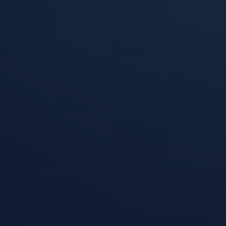
声
1.本站遵循行业规范，任何转载的稿件都会明确标
明
源，不尊重原创的行为开云体育将追究责任；3.作
相关文章
开云体育入口-孤星闪耀德容，
开云体育APP下载-潘帕
一场改写F组命运的唯一性之
折翼曼谷，当唯一的梅
战
上唯一的奇迹