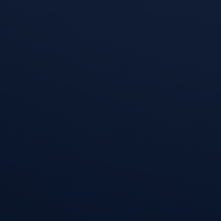
开云体育官网-慕尼黑之夜，当
开云体育平台APP-风暴
钢铁战车碾过热带风暴，齐耶
冷门，当撒马尔罕的蓝
赫的孤胆史诗与德国足球的完
伯纳乌的黄昏
发表评论
美风暴
提交评论