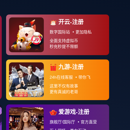
搜索
排行榜
热门文章
最多评论
随机文章
开云体育官网-英格兰名将集体亮相，赛场上掀起热潮的简单介绍
开云体育中国-南美球队联手努力，赢取荣誉报国
开云体育官方网站-威尔士队勇冠小组，前进可期的简单介绍
开云体育登录-高效进攻打破僵局，助球队取得胜利
开云体育下载-关于布莱顿主场负于西汉姆联，遭遇三连败的信息
开云体育在线-中国女足勇夺世界杯前四，实力惊艳
开云官网-德国队实现逆袭，晋级下一轮的简单介绍
开云体育APP下载-澳大利亚国脚因伤缺阵，球队备战受挫的简单介绍