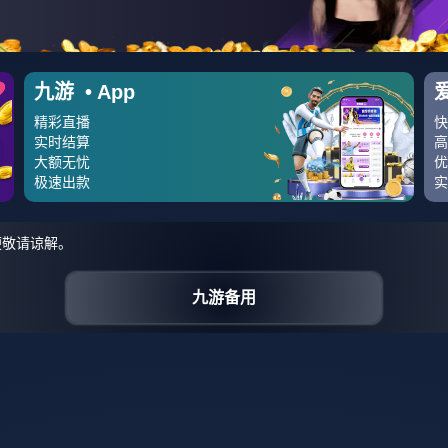
椅”，成为21世纪进球最多的英格兰球员。
出生于1937年10月11日，是英格兰乃至欧洲足坛历史上最伟大的球员
字伴随着许多英格兰足球的重大事件和辉煌时刻，同时拥有完
958年曼彻斯特联队慕尼黑空难的幸存者，他克服了伤病不屈