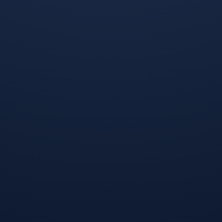
开云官网-2026世界杯D组，当闪
开云体育登录-郁金香风暴席卷安
电击败钢铁—泰国横扫越南，德布
大略湖，登贝莱魔术时刻，荷兰用
劳内一剑封喉
足球美学写下2026世界杯最强宣
言
开云APP-蓝金风暴席卷绿茵，费
开云体育登录-唯一性之战，当老
利克斯一剑封喉，比利时在2026
炮吉鲁用沉默统治G组，比利时的
世界杯B组生死战中击碎德国战车
默契已超越足球
发表评论