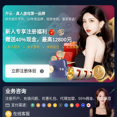
首页
体坛热点
正文
开云下载-曼城主场大胜波尔图，欧冠四强锁定
开云体育
阅读：402
2025-09-19 07:55:12
今年欧冠四强对阵不再进行抽签，四分之一抽签已经决定了
四强的对阵上半区阿贾克斯vs尤文图斯 热刺vs曼城 下半区曼
联vs巴萨 利物浦vs波尔图。