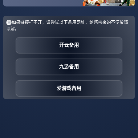
充。
相关文章
开云体育入口-当太极虎遇上袋鼠
开云体育-蓝白风暴下的红土悲
军团，姆巴佩为何成了H组的隐藏
歌，2026世界杯A组，当墨西哥用
变量？2026世界杯最诡异的唯一
节奏撕碎西班牙的传控幻梦
性对决
开云体育官网-慕尼黑之夜，当钢
开云体育平台APP-风暴眼里的冷
铁战车碾过热带风暴，齐耶赫的孤
门，当撒马尔罕的蓝旗飘过伯纳乌
胆史诗与德国足球的完美风暴
的黄昏