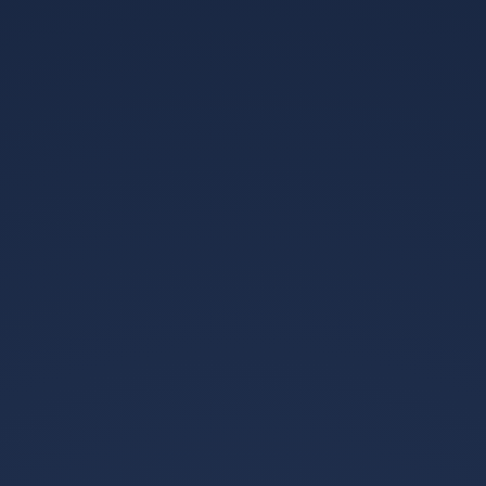
空间锁死战术
针对喀麦隆依赖边路突击的特点，比利时边翼
卫与中后卫形成协同防守，始终确保在危险区域形成人数优
势，全场比赛，喀麦隆仅完成2次禁区内射门，远低于他们的
平均水平。
维特塞尔与蒂莱曼斯的双轴控制
中场双核不仅负责进攻调
度，更是防守的第一道屏障，他们的位置感和拦截能力，使
得喀麦隆难以在中路组织有效进攻，被迫选择效率较低的长
传和边路传中。
心理博弈：当希望被一点点蚕食
足球比赛中,物理层面的对抗只是冰山一角，比利时此役最精
妙之处，在于他们如何通过防守进行心理战。
库尔图瓦那次扑救后,比利时防线变得更加自信从容，而喀麦