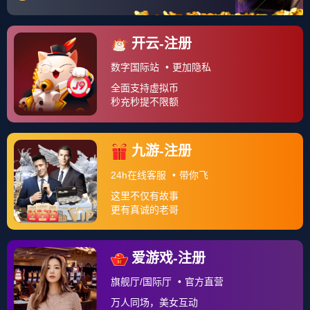
比赛进行到第35分钟,喀麦隆通过精妙的边路配合撕开了比利
时防线，球传到禁区中央，前锋在无人盯防的情况下起脚劲
射，整个球场几乎已经准备欢呼——除了库尔图瓦。
这位身高199厘米的门将如同预知未来般提前移动,舒展的长
臂在空中划出一道完美的弧线，指尖堪堪触到皮球，改变了