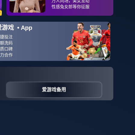
开云官网-国际足球赛事中频繁上演惊心动魄
最近发表
开云体育官方网站-当大象踏碎潘帕斯雄鹰
—2026世界杯D组史诗之夜，范戴克用铁血定
开云体育平台APP-风暴眼里的冷门，当撒
义奇迹
马尔罕的蓝旗飘过伯纳乌的黄昏
开云体育官方网站-构思（思维扩展）
开云体育登录-哈拉雷之夜，当齐耶赫的左
脚成为国境线—2026世界杯非洲区预选赛焦
开云体育平台APP-蓝白之殇，红黄之魂，2
点战，尼日利亚2，1险胜加纳全记录
026世界杯F组巅峰对决，福登用一记英伦魔
开云官网-2026世界杯D组，当闪电击败钢
咒撕裂北美双雄的宿命之墙
铁—泰国横扫越南，德布劳内一剑封喉
开云下载-墨尔本之夜，贝林厄姆的斜刺杀
出，如何让韩国足球跨越二十年宿命？
开云体育下载-莱茵河畔的战术革命，当罗
马尼亚的铁蹄踏碎非洲雄狮的骄傲，加维用临
开云体育平台APP-当唯一遇上唯一—佩德
场智慧点亮2026世界杯最冷一夜
里与一场注定载入史册的H组史诗
开云体育官方网站-光阴的仲裁，当葡萄牙