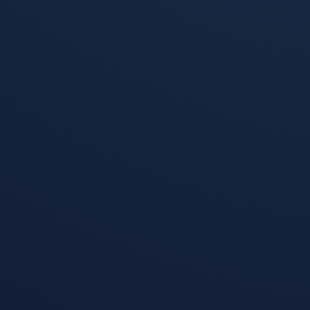
新春惊喜。
德甲
沃尔夫斯堡 VS 拜仁慕尼黑
2月17日 22∶30
大众汽车球场
CCTV5+ 直播
狼堡主场难阻拜仁
沃尔夫斯堡本赛季表现不佳,目前只排在积分榜第13
本赛季继续登顶德甲只是时间问题,狼堡在主场很难
么跌入降级区就真的不是危言耸听。
正月初三