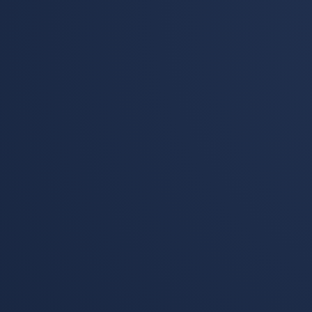
正月初一
冬奥会
自由式滑雪·决赛
2月16日 18∶30
凤凰雪上公园
徐梦桃
向金牌发起冲击