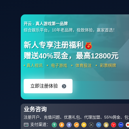
首页
战术解读
正文
首页
球队新闻
体坛
开云体育中国-尤文图斯将在客
开云体育
阅读：401
2025-08-31 15:00:07
评论
下一个目标就是皇马!
我要拼,状态不好也要拼! 冬奥会 速度滑冰女子500米·
夺冠难度不小 作为冬奥会女子1000米项目卫冕冠军
目的角逐。不过,鉴于张虹本赛季状态一般,夺冠的
腊月三十
欧冠
1/8决赛·首回合