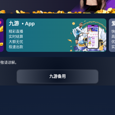
本赛季欧冠淘汰赛的第一个比赛日里,内马尔就要率巴黎圣日
去年夏天,巴黎花了4亿欧元疯狂扩军,本赛季在法甲赛场几乎
赛季的表现十分低迷,西甲冠军已然无望、国王杯也被淘汰出局,皇
赛主旋律,毕竟在先主后客的赛程中,皇马若不能保证主场不
的对决当然是比赛焦点,但两人都需要获得足够的支持,从而率队