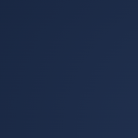
有着“冰上芭蕾”之称的花样滑冰从来不缺乏明星
的双人滑项目。本届冬奥会,他们全新编排的节目《