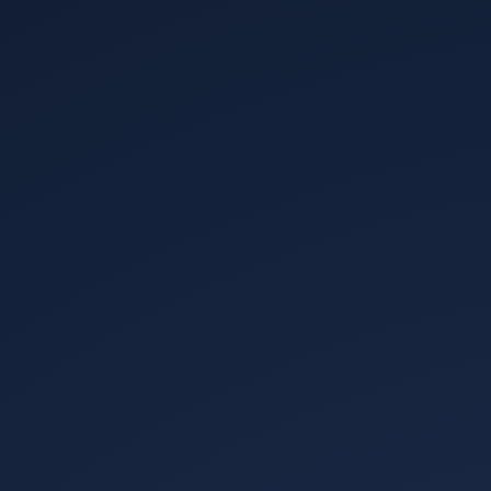
踢出更好的表现。对决的结果非常难预料,可能一
冬奥会
花样滑冰双人自由滑·决赛
2月15日 09∶30
江陵冰上运动场
张艺谋改编《图兰朵》
中国组合演绎经典曲目