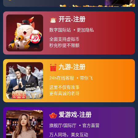
充。
相关文章
开云体育-沙漠之狐的精密棋局，
开云APP-绝杀之夜，蓝白之殇，
当摩洛哥的控球艺术，遇上保加利
当太极虎以钢铁之躯，撕裂潘帕斯
亚的钢铁残阵
的荣耀
开云体育官方网站-当大象踏碎潘
开云体育平台APP-蓝白之殇，红
帕斯雄鹰—2026世界杯D组史诗之
黄之魂，2026世界杯F组巅峰对
夜，范戴克用铁血定义奇迹
决，福登用一记英伦魔咒撕裂北美