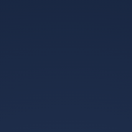
方面，由于；首轮骑士的对手，是球风强硬的步行者天王山
之战，全场拿到44分10篮板8助攻的詹姆斯，在比赛还剩十
秒，双方战平时，先一对一防守盖掉奥拉迪波，接着送出高
难度绝杀三分既分高下也决生死的抢七大战，他上半场16中1
1砍下26分，全场45分8篮板7助攻，艰难送走老对手次轮挑
战猛龙，首战还剩；考虑到步行者一直在兜售迈尔斯特纳，
后者很可能会成为谈判中的主要筹码这样的话即使奥拉迪波
真的离开，步行者也将拥有由阿隆霍乐迪布罗格登德罗赞沃
伦和小萨博尼斯组成的先发阵容，这五人组算得上是攻防兼
备，有机会让球队走得更远独行侠大概是上赛季最让人惊喜
的球队了，在纸面阵容实力平平的；他的巅峰期在步行者
队，201718赛季场均砍下231分52篮板43助攻，并入选全明
星和最佳阵容三阵，同时获得当季抢断王和最佳防守一阵奥
拉迪波技术特点鲜明1 爆发力强，突破犀利，擅长利用速度创