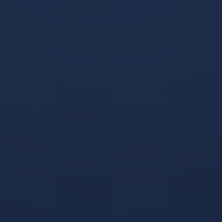
当湖人打出半场惊人的三分球时，几乎是势不可挡此外，詹
梅能够从15号位横扫各个方向，没有死角热火只有阿德巴约
一个小球中锋，直接反扑被浓眉彻底压制詹姆斯砍下25分13
篮板9助攻，浓眉砍下34分9篮板3盖帽他以正负价值观+23的
全场观众为荣热火没能克制住詹姆斯，浓眉大眼，挡住了湖
人的外线；要说单核带队进总决赛，杨毅没必要拿乔丹来和
詹姆斯比，艾佛森就能把詹姆斯比下去最关键还要看艾佛森
在东部季后赛一路上淘汰的对手是谁巧合的是这些对手和詹