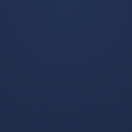
120212022赛季，贾伦杰克逊在常规赛曾单场比赛打出了41
分的表现 220212022赛季，伍德在常规赛曾单场比赛打出了3
9分。