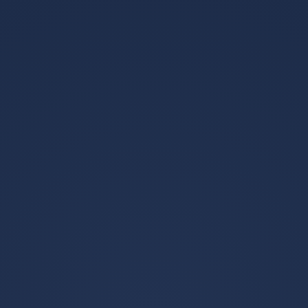
造得分机会2 防守端极具压迫性，单防和协防能力都很出色3
三分投射稳定，生涯三分命中率。
因此，美媒列出了20212022赛季火箭湖人快船灰熊步行者热
火森林狼雄鹿鹈鹕尼克斯，这十支球队在这个赛季单场得分
最高的十次 火箭队20212022赛季常规赛单场得分最高的十次