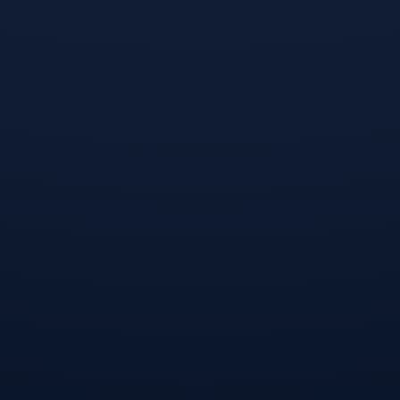
H组史诗
骑，阿方索·戴维斯用速度定义唯
一真理
开云APP-构思（扩展思维）
开云体育入口-方舟的独白，当喀
麦隆的巨浪吞没罗马尼亚，齐耶赫
用双脚书写唯一的神谕
发表评论