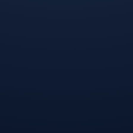
开云体育官方网站-东京节奏，当
开云平台-蓝白闪电刺穿北非铁
久保建英的钟摆摇碎墨西哥城墙—
幕，格列兹曼的上帝之手，让202
2026世界杯A组关键战侧记
6世界杯C组在绝杀中颤抖
开云官方app入口-2026复仇之
开云体育中国-这是一个非常有戏
战，久保建英的攻守之刃，如何劈
剧性的设定。为了让唯一性更突
开波兰与秘鲁的宿命枷锁
出，我们可以避开常规的X比Y获
发表评论
胜的叙事，而是从宿命的改写和个
人英雄主义重塑团队神话这两个角
度切入