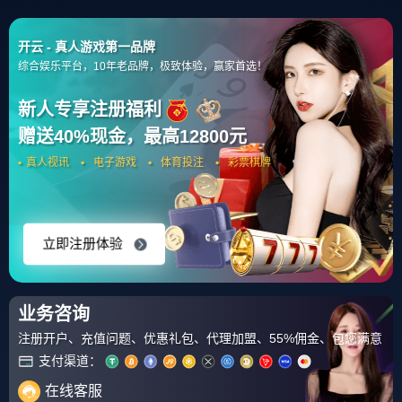
首页
战术解读
正文
开云体育登录-高效进攻打破僵局，助球队取得胜利
开云体育
阅读：1082
2025-05-27 04:00:36
除了个人技术，周奇还非常注重团队合作和战术执行他深知
在兰球比赛中，个人的能力是有限的，只有通过团队的力量
才能取得胜利因此，他总是积极地与队友沟通，共同制定战
术，并在比赛中默契配合，为球队的整体利益而努力周奇在
比赛中的表现总是令人印象深刻他不仅能够在进攻端为球队
贡献得分，还能够在。