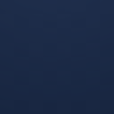
手竞争”的维度，他的对手只剩下了时间与纪录本身。
当你凝视着冲线那一刻的车载画面,你能感受到的不仅是引擎
的轰鸣与轮胎的焦味，更是一种属于竞技体育最原始的魅
力：
在人类与机器的极限交汇处，意志决定一切。
梅赛德斯与法拉利的对决,如同红与黑的棋局，每一步都是生
死；而维斯塔潘的纪录，则像一把刺向天空的利剑，刺破了
所有既定的天花板，这就是F1，这就是我们为什么如此痴迷
于这些在赛道上飞驰的勇士们——因为他们用速度，书写了
人类所能触及的，最动人的诗篇。
1.本站遵循行业规范，任何转载的稿件都会明确标注作者和来源；2.
本站的原创文章，请转载时务必注明文章作者和来源，不尊重原创
的行为开云体育将追究责任；3.作者投稿可能会经我们编辑修改或补
充。