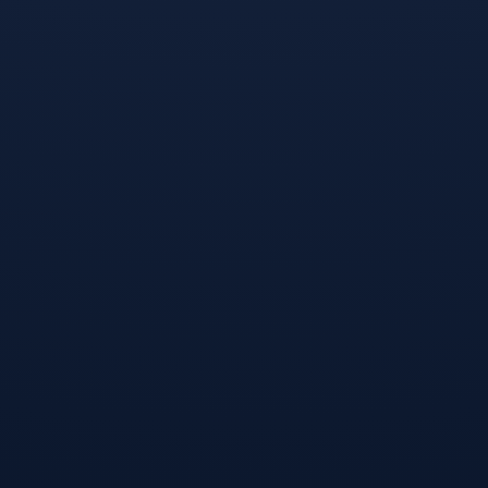
开云体育入口-方舟的独白，当喀
开云体育APP下载-佩德里独舞终
麦隆的巨浪吞没罗马尼亚，齐耶赫
结英法百年恩怨，2026世界杯，
用双脚书写唯一的神谕
一场写满唯一的史诗
开云体育APP下载-绝杀之夜，巴
开云体育平台APP-绿洲之光，202
雷拉一剑封喉，德国战车在世界杯
6世界杯E组惊世对决，乌兹别克
生死战中碾碎乌拉圭
斯坦撕裂非洲雄狮，内马尔天外飞
发表评论
仙封神之夜