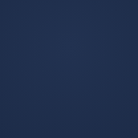
更令人震撼的是,维斯塔潘在这场比赛中完成了本赛季的第12
场连胜，
刷新了由他自己保持的单赛季连续胜利纪录
，这不
是追赶历史，这是“定义”历史，他用一种近乎冷酷的方式告诉
世界：纪录不是用来仰望的，而是用来不断被打破的。
胜负之外：一场属于这个时代的
英雄叙事
这场比赛,梅赛德斯赢了，但不是赢在速度，而是赢在“在极限
边缘不发抖的勇气”；法拉利输了，却不是输在实力，而是输
在了那一瞬间的“本能犹豫”，而维斯塔潘，早已跳出了“与对