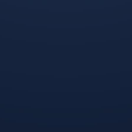
相关文章
开云体育入口-绝杀之光，当斯洛
开云体育平台APP-当唯一遇上唯
伐克的坚韧刺穿巴西的星辰，阿诺
一—佩德里与一场注定载入史册的
德用一秒钟定义永恒
H组史诗
开云体育在线-王者之师拒绝冷
开云APP-构思（扩展思维）
门，比利时红魔风暴碾碎东欧铁
骑，阿方索·戴维斯用速度定义唯
一真理