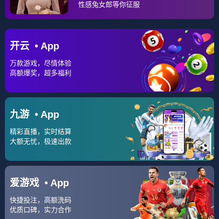
因！”
纪录之巅的独舞者：维斯塔潘
的“无界”时刻