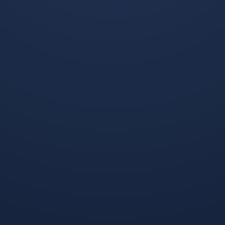
1.本站遵循行业规范，任何转载的稿件都会明确标注作者和来源；2.
本站的原创文章，请转载时务必注明文章作者和来源，不尊重原创
的行为开云体育将追究责任；3.作者投稿可能会经我们编辑修改或补
充。
相关文章
开云体育入口-绝杀之光，当斯洛
开云体育平台APP-当唯一遇上唯
伐克的坚韧刺穿巴西的星辰，阿诺
一—佩德里与一场注定载入史册的
德用一秒钟定义永恒
H组史诗