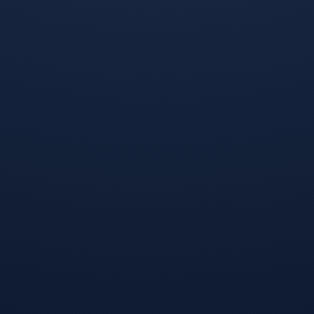
开云体育在线-王者之师拒绝冷
开云APP-构思（扩展思维）
门，比利时红魔风暴碾碎东欧铁
骑，阿方索·戴维斯用速度定义唯
一真理
开云体育入口-方舟的独白，当喀
开云体育APP下载-佩德里独舞终
麦隆的巨浪吞没罗马尼亚，齐耶赫
结英法百年恩怨，2026世界杯，
用双脚书写唯一的神谕
一场写满唯一的史诗
开云体育APP下载-绝杀之夜，巴
开云体育平台APP-绿洲之光，202
雷拉一剑封喉，德国战车在世界杯
6世界杯E组惊世对决，乌兹别克
生死战中碾碎乌拉圭
斯坦撕裂非洲雄狮，内马尔天外飞
发表评论
仙封神之夜