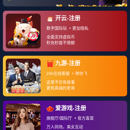
性，以及关键时刻的统治力，昨晚的中国队，恰恰用一场完
胜展现了这种特质。
王皓状态火热：技术与心理的双
重碾压
本场比赛,王皓的状态堪称“火热”，从第一分钟起，他就完全掌
控了比赛的节奏，正手进攻势大力沉，反手相持稳如磐石，
在关键分的处理上更是滴水不漏，面对德国选手强有力的挑
战，王皓没有丝毫慌乱，反而越战越勇，用一次次精准的落
点和刁钻的线路，将对手的防线层层瓦解。
他的“火热”并非偶然，这是多年刻苦训练、大赛经验积累以及
心理素质不断打磨的结果，在比赛中，王皓展现出的不仅是
技术层面的统治力，更是一种“舍我其谁”的气场，这种气场，
正是“唯一性”的重要组成部分——当其他选手在压力下出现波