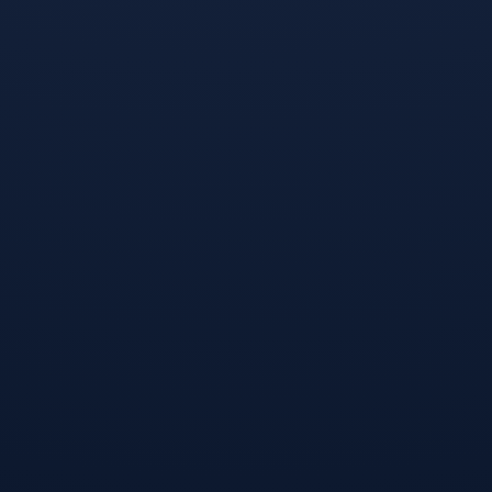
刻下唯一答案
开云体育登录-哈拉雷之夜，当齐
开云体育下载-莱茵河畔的战术革
耶赫的左脚成为国境线—2026世
命，当罗马尼亚的铁蹄踏碎非洲雄
界杯非洲区预选赛焦点战，尼日利
狮的骄傲，加维用临场智慧点亮2
亚2，1险胜加纳全记录
026世界杯最冷一夜
开云体育平台APP-圣保罗的雨
开云下载-独步天下，苏亚雷斯的
夜，桑巴与东瀛的两种征服，202
天才之夜，如何让美利坚风暴在E
6世界杯G组，巴西的坚韧与日本
组唯一定格
发表评论
的锋利