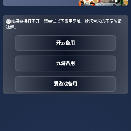
如果说王皓的状态是个人能力的极致体现,那么中国队的完胜
则展现了团队协作的最高境界，从排兵布阵到临场指挥，从
双打配合到单打支撑，每一个环节都体现了中国乒乓球队的
深厚底蕴。
面对实力强劲的德国队,中国队没有给对手任何喘息的机会，
每一分都拼尽全力，每一局都志在必得，正是这种“不给自己
留退路”的态度，铸就了这场完胜的基础，而完胜的背后，是
中国队多年来形成的“唯一性”——那种无法被复制、无法被模
仿的团队文化和竞技传统。
“唯一性”背后的启示
中国队完胜德国队,王皓状态火热，这不仅仅是一场精彩的比
赛，更是对“唯一性”价值的深刻揭示，在竞技体育中，真正可
怕的不是某一场比赛的胜负，而是那种不可复制的实力和气