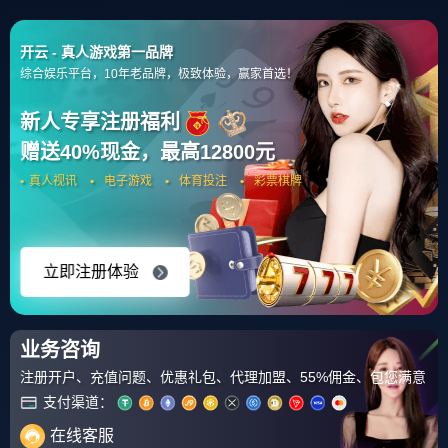
首页
深度策划
正文
开云体育官方网站-王者之师势不可挡，王皓状态火
热，中国队完胜德国队彰显唯一性
开云体育
阅读：172
2026-04-26 23:10:35
在竞技体育的赛场上,胜利常有，但“唯一性”不常有，北京时间
昨晚，在一场备受瞩目的国际乒乓球团体赛中，中国队以绝
对的优势完胜德国队，而队中核心王皓状态火热，以近乎完
美的表现，向世界诠释了什么叫做“不可复制”的竞技水准，这
场比赛，不仅是一场胜利，更是一次对“唯一性”的生动注解。
什么是“唯一性”？
“唯一性”不是简单的胜与负，而是一种难以被模仿、难以被超
越的竞技特质，它体现在技战术的独特性、心理素质的稳定