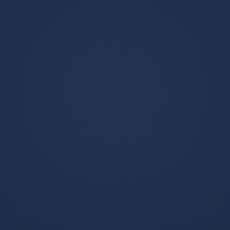
质。
对于中国乒乓球队而言,他们的“唯一性”源于一代代运动员的传
承与创新，从技术打法的不断演进，到心理训练的日臻完
善，再到团队文化的持续积淀，每一个环节都凝聚着无数人
的心血，这种“唯一性”，才是他们之所以能够长期屹立世界之
巅的根本原因。
不可复制的胜利
昨晚的比赛已经结束,但这场完胜留给我们的思考远未停止，
王皓状态火热，中国队完胜德国队，这不仅是比分上的胜
利，更是“唯一性”的完美展现，在这个充满不确定性的竞技舞
台上，能够做到“唯一”，本身就是一种最为珍贵的品质。