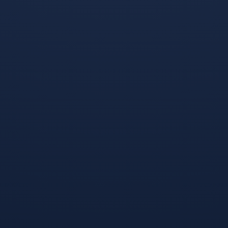
充。
相关文章
开云体育下载-当童话撕碎三狮，
开云体育官网-童话2.0，当红魔遭
穆西亚拉的一剑封喉，与世界杯最
遇北欧风暴，阿方索·戴维斯如何
冷的小组赛之约
用速度撕裂黄金一代的最后防线
开云体育中国-孤星耀世，哈基米
开云体育官方网站-构思（思维扩
用一次奔袭，为摩洛哥在死亡之组
展）