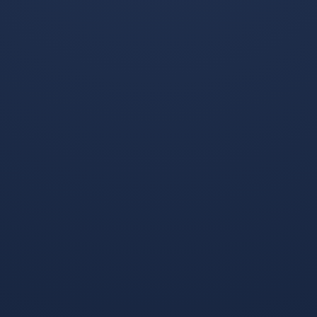
或许,这就是中国乒乓球队带给我们最深刻的启示——在追求
卓越的道路上，唯有创造属于自己的“唯一性”，才能真正立于
不败之地。
1.本站遵循行业规范，任何转载的稿件都会明确标注作者和来源；2.
本站的原创文章，请转载时务必注明文章作者和来源，不尊重原创
的行为开云体育将追究责任；3.作者投稿可能会经我们编辑修改或补