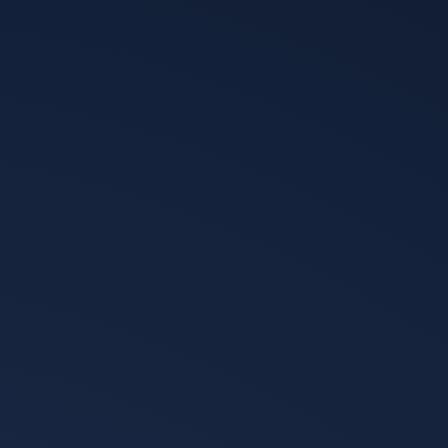
咒撕裂北美双雄的宿命之墙
铁—泰国横扫越南，德布劳内一剑封喉
标签列表
关注我们
扫一扫关注我们，了解最新精彩内容