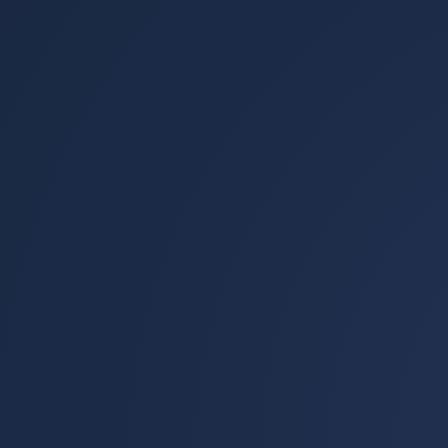
他的感觉。
很明显，很多人都觉得自己是适合的人选，有舒
子，得到了大量转发和媒体关注，成为社会化媒体
结果，超过1 000人申请这份工作，每天都有人
超过1 000次的口碑传播
作者：李泊霆
链接：https://www.zhihu.com/question/195739
来源：知乎
著作权归作者所有，转载请联系作者获得授权
1.加多宝对不起：悲情营销开山之作
2012年，加多宝在与广药的商标争夺战中输掉