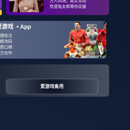
开云官网-国际足球赛事中频繁上演惊心动魄
最近发表
开云体育官网-童话2.0，当红魔遭遇北欧风
暴，阿方索·戴维斯如何用速度撕裂黄金一代
开云体育官网-慕尼黑之夜，当钢铁战车碾
的最后防线
过热带风暴，齐耶赫的孤胆史诗与德国足球的
开云体育入口-绝杀之光，当斯洛伐克的坚
完美风暴
韧刺穿巴西的星辰，阿诺德用一秒钟定义永恒
开云体育中国-孤星耀世，哈基米用一次奔
袭，为摩洛哥在死亡之组刻下唯一答案
开云体育官方网站-当大象踏碎潘帕斯雄鹰
—2026世界杯D组史诗之夜，范戴克用铁血定
开云体育平台APP-风暴眼里的冷门，当撒
义奇迹
马尔罕的蓝旗飘过伯纳乌的黄昏
开云体育官方网站-构思（思维扩展）
开云体育登录-哈拉雷之夜，当齐耶赫的左
脚成为国境线—2026世界杯非洲区预选赛焦
开云体育平台APP-蓝白之殇，红黄之魂，2
点战，尼日利亚2，1险胜加纳全记录
026世界杯F组巅峰对决，福登用一记英伦魔
开云官网-2026世界杯D组，当闪电击败钢